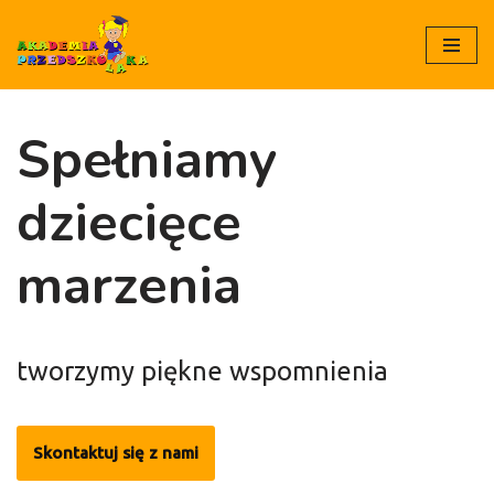
Przejdź
Przejdź
Przejdź
Przejdź
do
do
do
do
sekcji
zajęć
opinii
dyrekcji
Spełniamy
co
dodatkowych
nas
wyróżnia
dziecięce
marzenia
tworzymy piękne wspomnienia
Skontaktuj się z nami